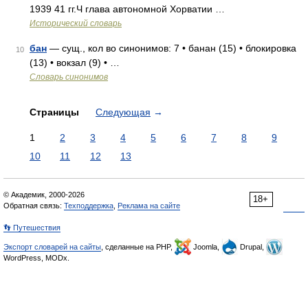
1939 41 гг.Ч глава автономной Хорватии …
Исторический словарь
бан
— сущ., кол во синонимов: 7 • банан (15) • блокировка
10
(13) • вокзал (9) • …
Словарь синонимов
Страницы
Следующая
→
1
2
3
4
5
6
7
8
9
10
11
12
13
© Академик, 2000-2026
18+
Обратная связь:
Техподдержка
,
Реклама на сайте
👣 Путешествия
Экспорт словарей на сайты
, сделанные на PHP,
Joomla,
Drupal,
WordPress, MODx.