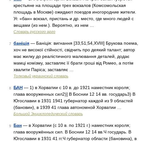
крестьяне на площади трех вокзалов (Комсомольская
площадь в Москве) ожидают поездов иногородние жители.
Уг. «бан» вокзал, пристань и др. место, где много людей с
вещами (из нем.). Вероятно, из нем …
Словарь русского арго
баніція
— Баніція: вигнання [33;51;54,XVIII] Брукова поема,
7
хоч не високої стійності, свідчить про деякий талант; автор
має жилку до реалістичного малювання деталей, додає
мамці комізму, заставляє її брати гроші від Ромео, а потім
хвалити Паріса; заставляє …
Толковый украинский словарь
БАН
— 1) в Хорватии с 10 в. до 1921 наместник короля;
8
глава вооруженных сил2)] В Боснии 12 14 вв. государь3) В
Югославии в 1931 1941 губернатор каждой из 9 областей
(бановин), в 1939 41 глава автономной Хорватии …
Большой Энциклопедический словарь
Бан
— в Хорватии (с 10 в. по 1921 г.) наместник короля;
9
глава вооружённых сил. В Боснии 12 14 вв.Ч государь. В
Югославии в 1931 41 гг.Ч губернатор области (бановина), в