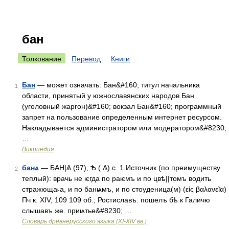
бан
Толкование
Перевод
Книги
Бан
— может означать: Бан&#160; титул начальника
1
области, принятый у южнославянских народов Бан
(уголовный жаргон)&#160; вокзал Бан&#160; программный
запрет на пользование определенным интернет ресурсом.
Накладывается администратором или модератором&#8230;
…
Википедия
банѧ
— БАН|Ѧ (97), Ѣ ( Ѧ) с. 1.Источник (по преимуществу
2
теплый): врачь не ѥгда по раѥмъ и по цвѣ||томъ водить
стражюща˫а, и по банѩмъ, и по стоуденица(м) (εἰς βαλανεῖα)
Пч к. XIV, 109 109 об.; Ростиславъ. пошелъ бѣ к Галичю
слышавъ же. приѩтье&#8230; …
Словарь древнерусского языка (XI-XIV вв.)