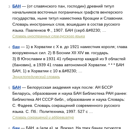
БАН
— (от славянского пан, господин) древний титул
3
начальников восточных пограничных графств венгерского
государства, ныне титул наместника Кроации и Славонии.
Словарь иностранных слов, вошедших в состав русского
языка. Павленков Ф., 1907. БАН (серб.&#8230; …
Словарь иностранных слов русского языка
бан
— 1) в Хорватии с X в. до 1921 наместник короля; глава
4
вооруженных сил. 2) В Боснии XII XIV вв. государь.
3) В Югославии в 1931 41 губернатор каждой из 9 областей
(бановин), в 1939 41 глава автономной Хорватии. * * * БАН
БАН, 1) в Хорватии с 10 в.&#8230; …
Энциклопедический словарь
БАН
— Белорусская академия наук после: АН БССР
5
Беларусь, образование и наука БАН Библиотека РАН ранее:
Библиотека АН СССР библ., образование и наука Словарь:
С. Фадеев. Словарь сокращений современного русского
языка. С. Пб.: Политехника, 1997. 527 с …
Словарь сокращений и аббревиатур
бан
— БАН, а (или а), м. Вокзал. На трех банах тусуются
6